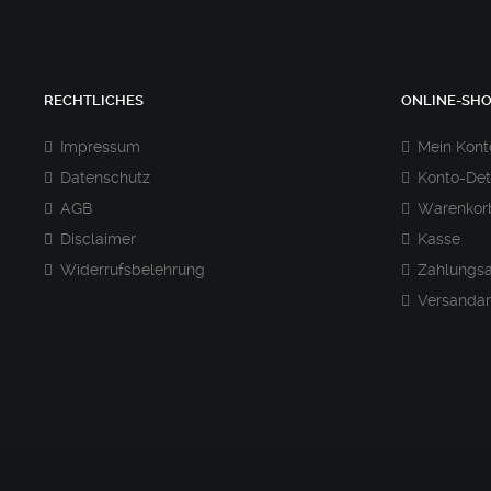
Optionen
können
auf
RECHTLICHES
ONLINE-SH
der
Impressum
Mein Kont
Produktseite
Datenschutz
Konto-Det
gewählt
AGB
Warenkor
werden
Disclaimer
Kasse
Widerrufsbelehrung
Zahlungsa
Versandar