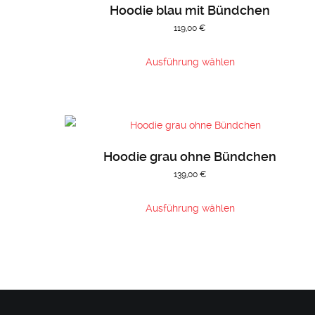
Hoodie blau mit Bündchen
119,00
€
Dieses
Ausführung wählen
Produkt
weist
mehrere
Varianten
auf.
Hoodie grau ohne Bündchen
Die
139,00
€
Optionen
Dieses
können
Ausführung wählen
Produkt
auf
weist
der
mehrere
Produktseite
Varianten
gewählt
auf.
werden
Die