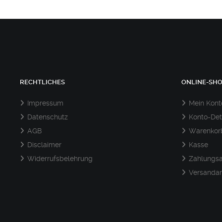
RECHTLICHES
ONLINE-SH
Impressum
Mein Kont
Datenschutz
Konto-Det
AGB
Warenkor
Disclaimer
Kasse
Widerrufsbelehrung
Zahlungsa
Versandar